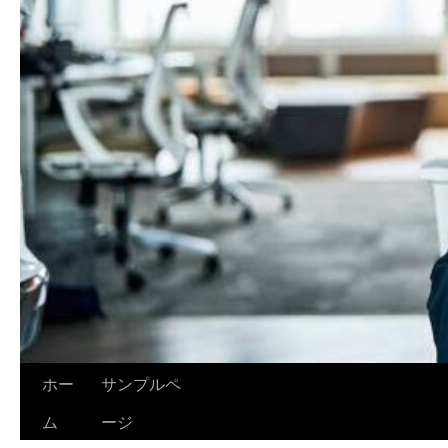
ホー
サンプルペ
ム
ージ