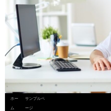
ホー
サンプルペ
ム
ージ