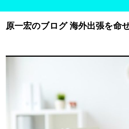
コ
ン
原一宏のブログ 海外出張を命
テ
ン
ツ
へ
ス
キ
ッ
プ