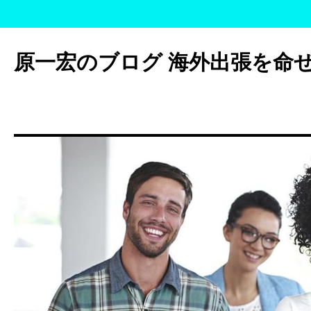
コ
ン
原一宏のブログ 海外出張を命
テ
ン
ツ
へ
ス
キ
ッ
プ