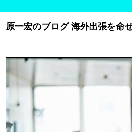
コ
ン
原一宏のブログ 海外出張を命
テ
ン
ツ
へ
ス
キ
ッ
プ