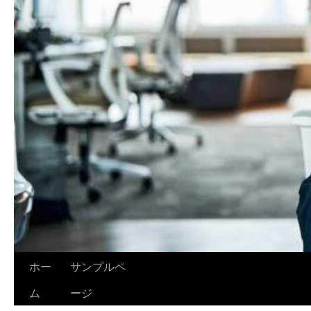
ホー
サンプルペ
ム
ージ