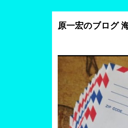
コ
ン
原一宏のブログ 
テ
ン
ツ
へ
ス
キ
ッ
プ