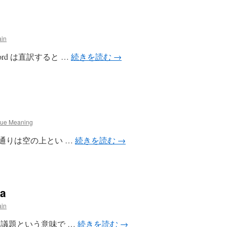
ain
 my word は直訳すると …
続きを読む
→
rue Meaning
ir とは文字通りは空の上とい …
続きを読む
→
da
ain
gendaとは議題という意味で …
続きを読む
→