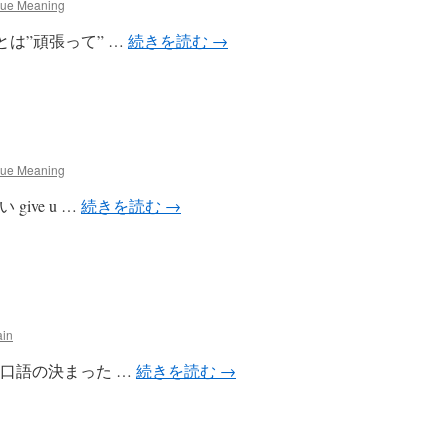
rue Meaning
ng on とは”頑張って” …
続きを読む
→
rue Meaning
の違い give u …
続きを読む
→
ain
rough は口語の決まった …
続きを読む
→