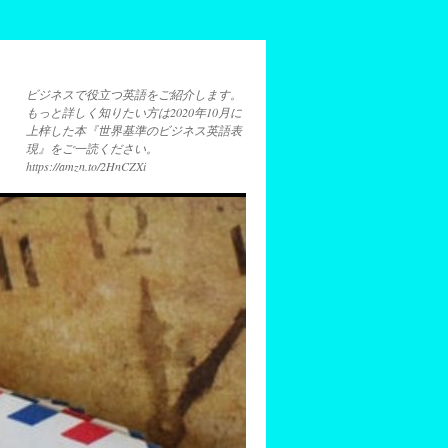
ビジネスで役立つ英語をご紹介します。
もっと詳しく知りたい方は2020年10月に
上梓した本『世界基準のビジネス英語表
現』をご一読ください。
https://amzn.to/2HnCZXi