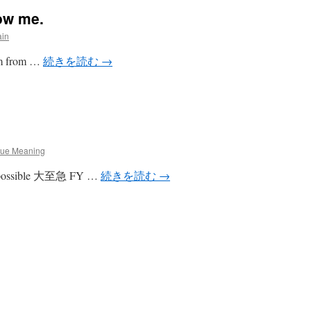
ow me.
ain
’m from …
続きを読む
→
rue Meaning
possible 大至急 FY …
続きを読む
→