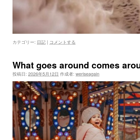
カテゴリー:
日記
|
コメントする
What goes around comes aro
投稿日:
2026年5月12日
作成者:
weriseagain