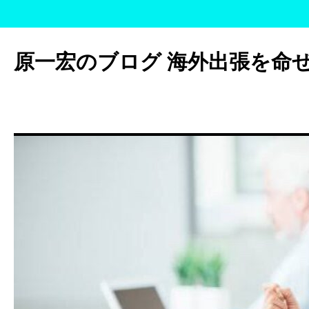
コ
ン
原一宏のブログ 海外出張を命
テ
ン
ツ
へ
ス
キ
ッ
プ