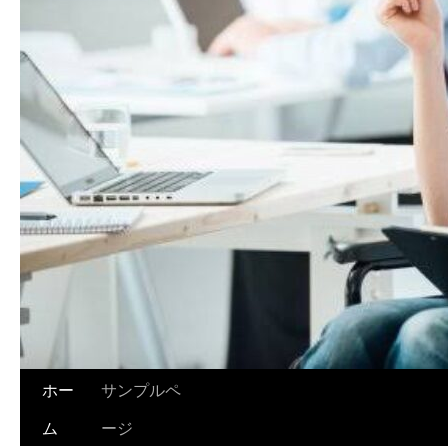
ホー
サンプルペ
ム
ージ