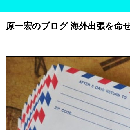
コ
ン
原一宏のブログ 海外出張を命
テ
ン
ツ
へ
ス
キ
ッ
プ