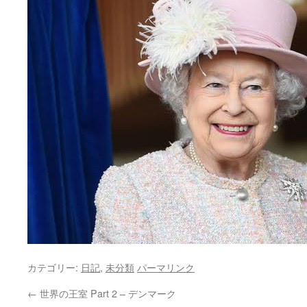
カテゴリー:
日記
,
未分類
パーマリンク
←
世界の王室 Part 2 – デンマーク