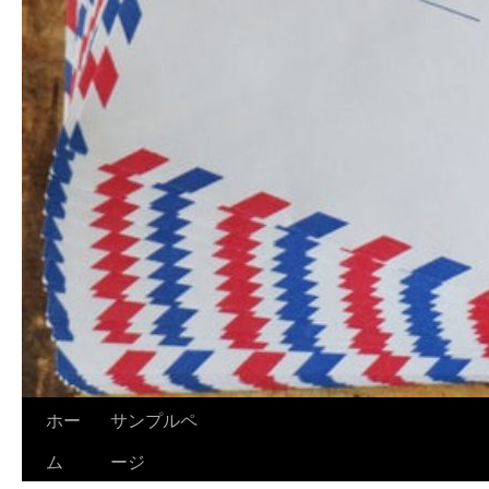
ホー
サンプルペ
ム
ージ