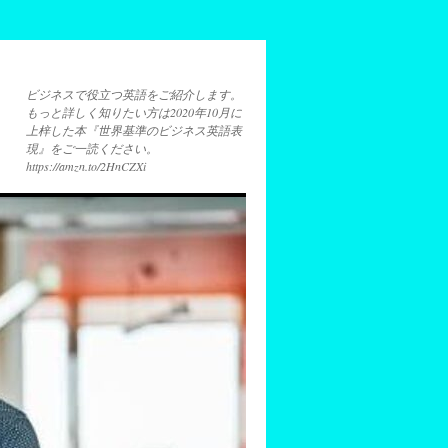
ビジネスで役立つ英語をご紹介します。
もっと詳しく知りたい方は2020年10月に
上梓した本『世界基準のビジネス英語表
現』をご一読ください。
https://amzn.to/2HnCZXi