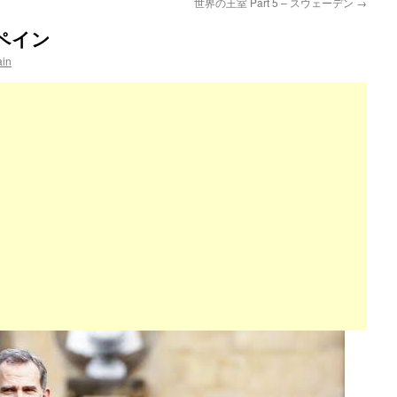
世界の王室 Part 5 – スウェーデン
→
スペイン
ain