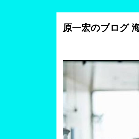
コ
ン
原一宏のブログ 
テ
ン
ツ
へ
ス
キ
ッ
プ