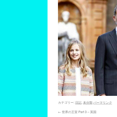
カテゴリー:
日記
,
未分類
パーマリンク
←
世界の王室 Part 3 – 英国