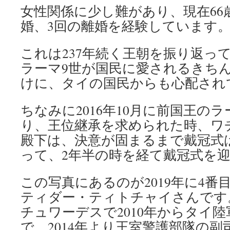
女性関係に少し難があり、現在66
婚、3回の離婚を経験しています
これは237年続く王朝を振り返っ
ラーマ9世が国民に愛されるきち
けに、タイの国民からも心配され
ちなみに2016年10月に前国王の
り、王位継承を求められた時、ワ
殿下は、決意が固まるまで戴冠式
って、2年半の時を経て戴冠式を
この写真にあるのが2019年に4
ティダー・ティトチャイさんです
チュワーデスで2010年からタイ
で、2014年より王室警護部隊の