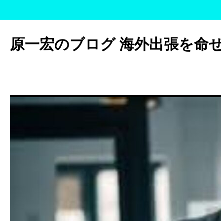
コ
ン
原一宏のブログ 海外出張を命
テ
ン
ツ
へ
ス
キ
ッ
プ