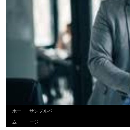
ホー
サンプルペ
ム
ージ