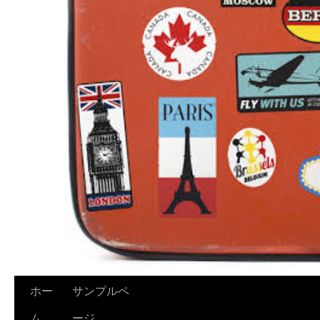
ホー
サンプルペ
ム
ージ