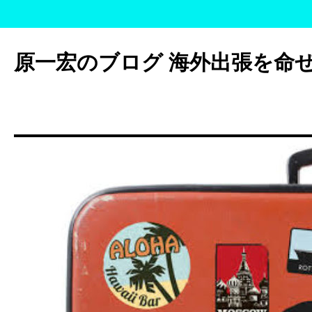
コ
ン
原一宏のブログ 海外出張を命
テ
ン
ツ
へ
ス
キ
ッ
プ