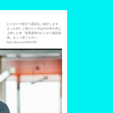
ビジネスで役立つ英語をご紹介します。
もっと詳しく知りたい方は2020年10月に
上梓した本『世界基準のビジネス英語表
現』をご一読ください。
https://amzn.to/2HnCZXi