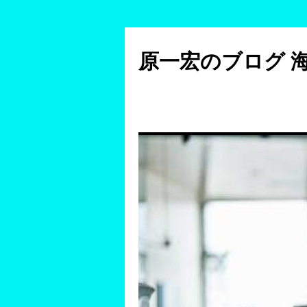
コ
ン
原一宏のブログ 
テ
ン
ツ
へ
ス
キ
ッ
プ