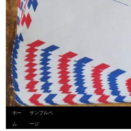
ホー
サンプルペ
ム
ージ