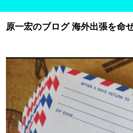
コ
ン
原一宏のブログ 海外出張を命
テ
ン
ツ
へ
ス
キ
ッ
プ