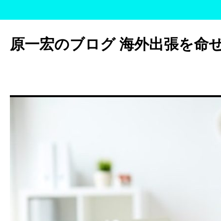
コ
ン
原一宏のブログ 海外出張を命
テ
ン
ツ
へ
ス
キ
ッ
プ