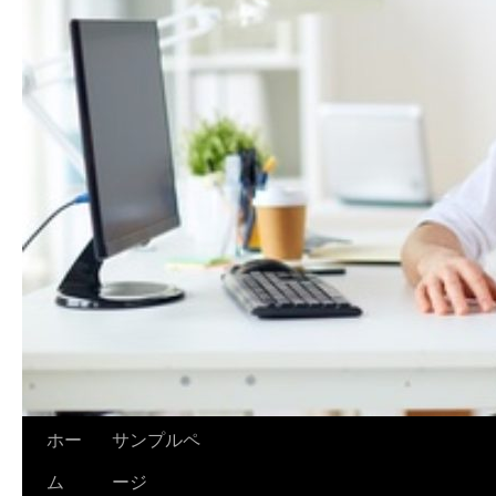
ホー
サンプルペ
ム
ージ