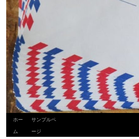
ホー
サンプルペ
ム
ージ