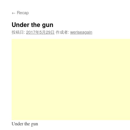
←
Recap
Under the gun
投稿日:
2017年5月29日
作成者:
weriseagain
Under the gun