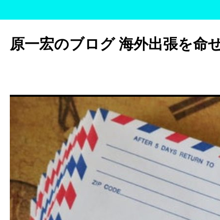
コ
ン
原一宏のブログ 海外出張を命
テ
ン
ツ
へ
ス
キ
ッ
プ