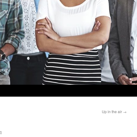
Up in the air
→
n