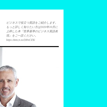
ビジネスで役立つ英語をご紹介します。
もっと詳しく知りたい方は2020年10月に
上梓した本『世界基準のビジネス英語表
現』をご一読ください。
https://amzn.to/2HnCZXi