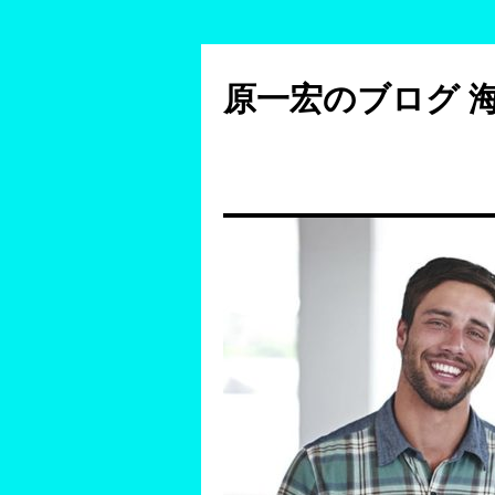
コ
ン
原一宏のブログ 
テ
ン
ツ
へ
ス
キ
ッ
プ