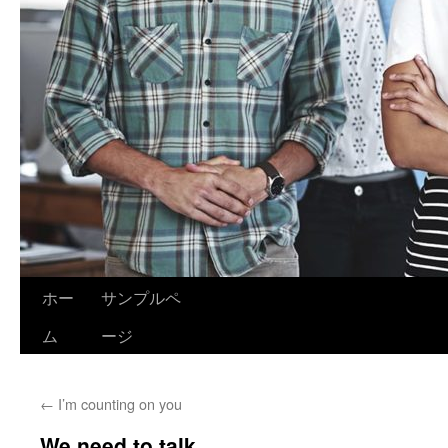
ホー
サンプルペ
ム
ージ
←
I’m counting on you
We need to talk