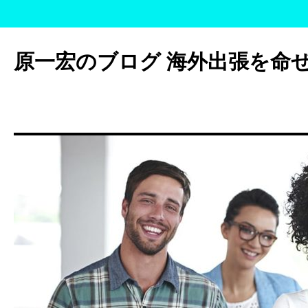
コ
ン
原一宏のブログ 海外出張を命
テ
ン
ツ
へ
ス
キ
ッ
プ