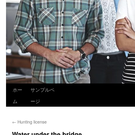
ホー
サンプルペ
ム
ージ
←
Hunting license
Water under the bridge