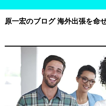
コ
ン
原一宏のブログ 海外出張を命
テ
ン
ツ
へ
ス
キ
ッ
プ