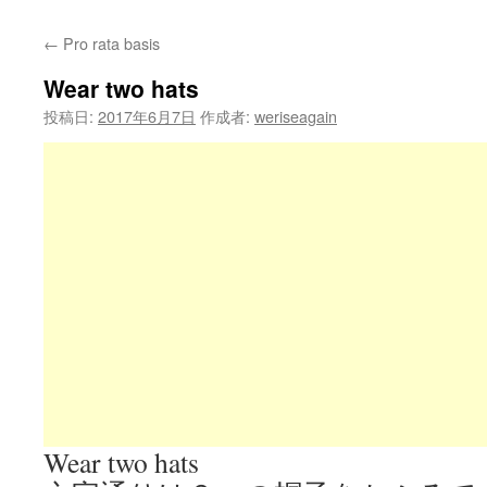
←
Pro rata basis
Wear two hats
投稿日:
2017年6月7日
作成者:
weriseagain
Wear two hats