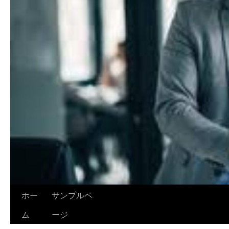
ホー
サンプルペ
ム
ージ