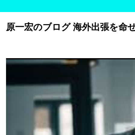
コ
ン
原一宏のブログ 海外出張を命
テ
ン
ツ
へ
ス
キ
ッ
プ