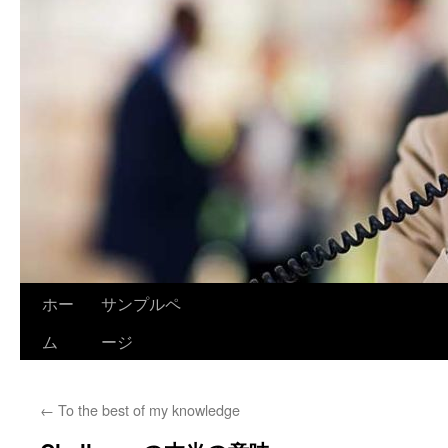
ホー
サンプルペ
ム
ージ
←
To the best of my knowledge