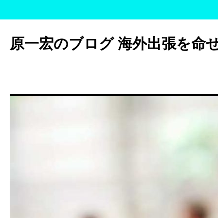
コ
ン
原一宏のブログ 海外出張を命
テ
ン
ツ
へ
ス
キ
ッ
プ