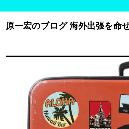
コ
ン
原一宏のブログ 海外出張を命
テ
ン
ツ
へ
ス
キ
ッ
プ