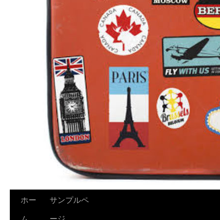
ホー
サンプルペ
ム
ージ