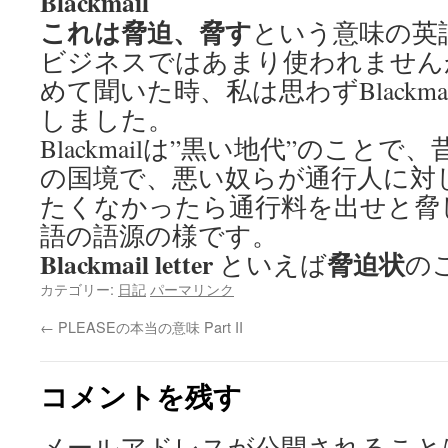
Blackmail
これは脅迫、脅す
という意味の英
ビジネスではあまり使われません
めて聞いた時、私は思わずBlackm
しました。
Blackmailは”黒い地代”のことで、
の国境で、悪い奴らが通行人に対
たくなかったら通行料を出せと脅
語の語源の様です。
Blackmail letter
脅迫状
といえば
の
カテゴリー:
日記
パーマリンク
←
PLEASEの本当の意味 Part II
コメントを残す
メールアドレスが公開されること