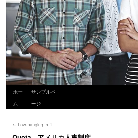
ホー
サンプルペ
ム
ージ
←
Low-hanging fruit
Quota、アメリカ人事制度