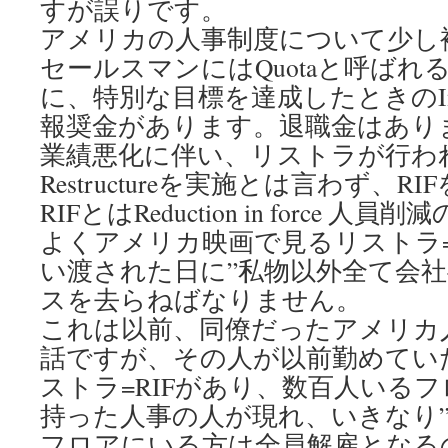
すが誤りです。
アメリカの人事制度について少し
セールスマンにはQuotaと呼ば
に、特別な目標を達成したときのInc
報奨金があります。退職金はあり
業績悪化に伴い、リストラが行わ
Restructureを実施とは言わず、
RIFとはReduction in force 人
よくアメリカ映画で見るリストラ=
い渡された日に”私物以外全て会
スを去らねばなりません。
これは以前、同僚だったアメリカ
話ですが、その人が以前勤めてい
ストラ=RIFがあり、数百人いる
持った人事の人が現れ、いきなり
フロアにいる方は全員解雇となる