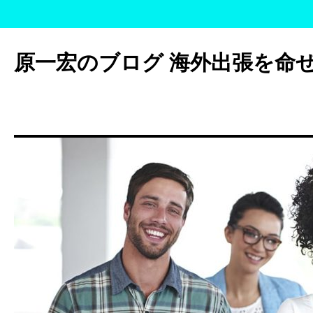
コ
ン
原一宏のブログ 海外出張を命
テ
ン
ツ
へ
ス
キ
ッ
プ