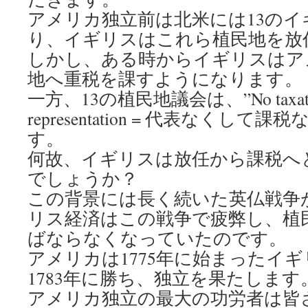
アメリカ独立前は北米には13のイ
り、イギリスはこれら植民地を放
しかし、ある時からイギリスはア
地へ重税を課すようになります。
一方、13の植民地議会は、”No taxation
representation = 代表なくし
す。
何故、イギリスは放任から課税へ
でしょうか？
この背景には長く続いた英仏戦争
リス経済はこの戦争で疲弊し、植
ばならなくなっていたのです。
アメリカは1775年に始まったイ
1783年に勝ち、独立を果たします
アメリカ独立の最大の功労者は皆