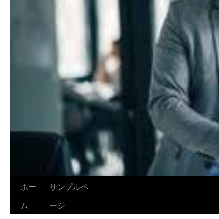
ホー
サンプルペ
ム
ージ