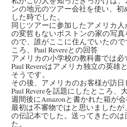
私がこの人を知ったきっかけは、
ンの地元のツアー会社を使い、初
した時でした。
同じツアーに参加したアメリカ人
の変哲もないボストンの家の写真
ので、誰がここに住んでいたので
ころ、Paul Revereとの回答
アメリカの小学校の教科書では必
Paul Revereはアメリカ独立の英雄
そうです。
その後、アメリカのお客様が訪日
Paul Revereを話題にしたとこ
週間後にAmazonと書かれた箱が
最初は不審物ではと思いましたが、なんと
の伝記本でした。送ってきたのは
た。