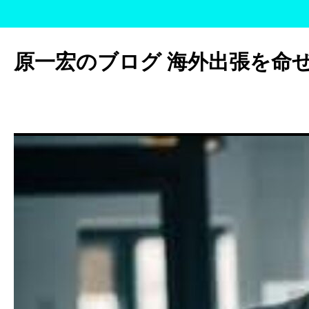
コ
ン
原一宏のブログ 海外出張を命
テ
ン
ツ
へ
ス
キ
ッ
プ