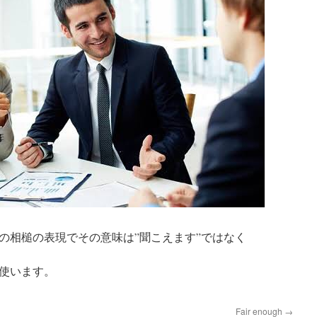
の相槌の表現でその意味は”聞こえます”ではなく
使います。
Fair enough
→