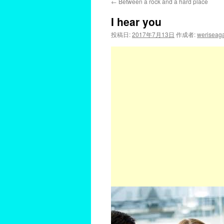
←
Between a rock and a hard place
I hear you
投稿日:
2017年7月13日
作成者:
weriseag