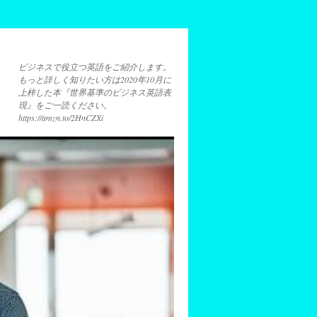
ビジネスで役立つ英語をご紹介します。
もっと詳しく知りたい方は2020年10月に
上梓した本『世界基準のビジネス英語表
現』をご一読ください。
https://amzn.to/2HnCZXi