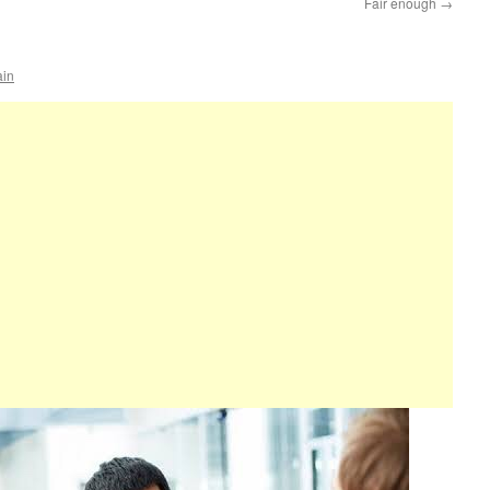
Fair enough
→
ain