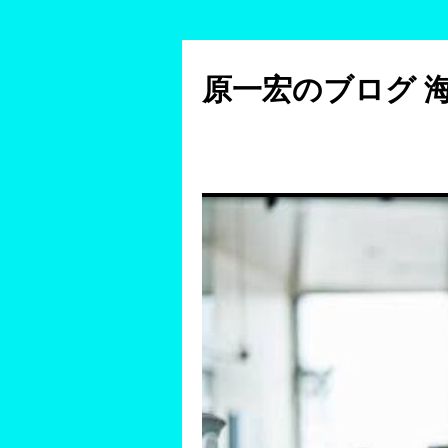
コ
ン
原一宏のブログ 
テ
ン
ツ
へ
ス
キ
ッ
プ