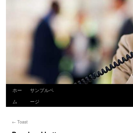
ホー
サンプルペ
ム
ージ
←
Toast