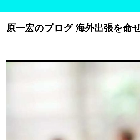
コ
ン
原一宏のブログ 海外出張を命
テ
ン
ツ
へ
ス
キ
ッ
プ