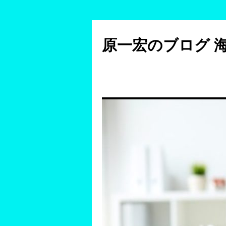
コ
ン
原一宏のブログ 
テ
ン
ツ
へ
ス
キ
ッ
プ