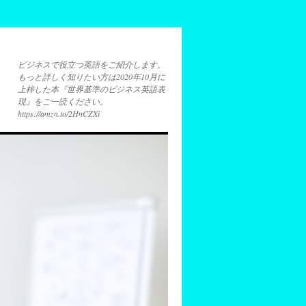
ビジネスで役立つ英語をご紹介します。
もっと詳しく知りたい方は2020年10月に
上梓した本『世界基準のビジネス英語表
現』をご一読ください。
https://amzn.to/2HnCZXi