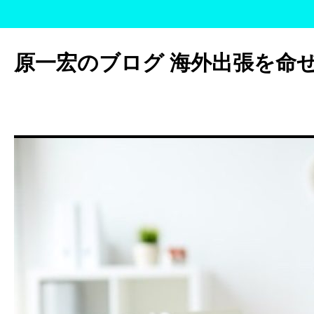
コ
ン
原一宏のブログ 海外出張を命
テ
ン
ツ
へ
ス
キ
ッ
プ