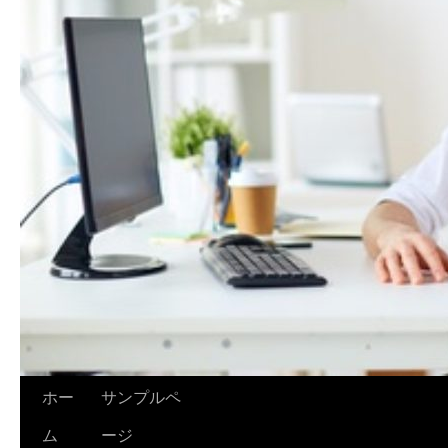
ホー
サンプルペ
ム
ージ