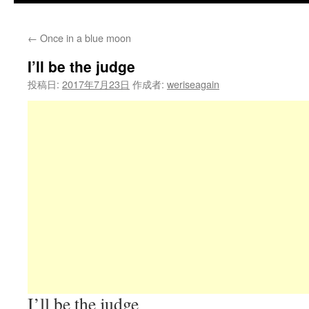
←
Once in a blue moon
I’ll be the judge
投稿日:
2017年7月23日
作成者:
weriseagain
I’ll be the judge