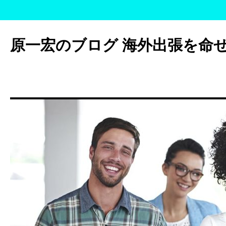
コ
ン
原一宏のブログ 海外出張を命
テ
ン
ツ
へ
ス
キ
ッ
プ