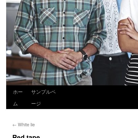
ホー
サンプルペ
ム
ージ
←
White lie
Red tape