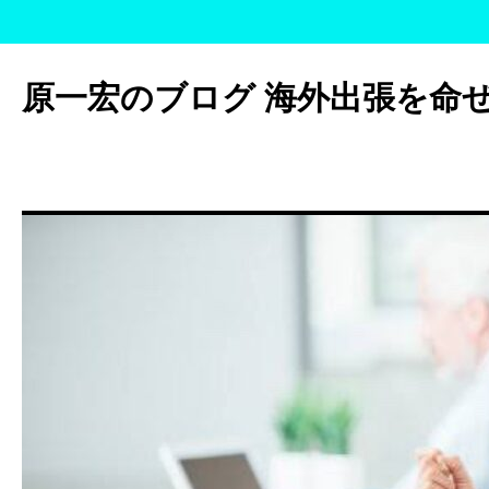
コ
ン
原一宏のブログ 海外出張を命
テ
ン
ツ
へ
ス
キ
ッ
プ