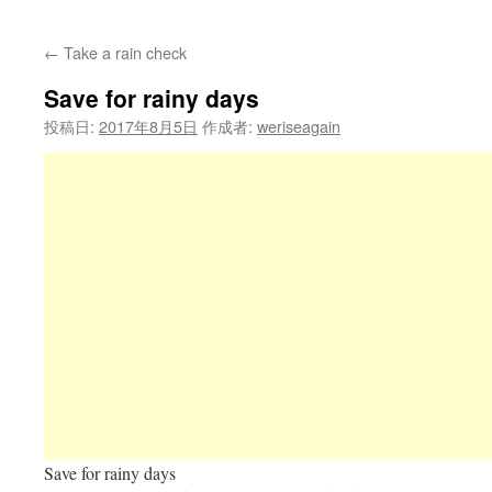
←
Take a rain check
Save for rainy days
投稿日:
2017年8月5日
作成者:
weriseagain
Save for rainy days