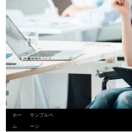
ホー
サンプルペ
ム
ージ