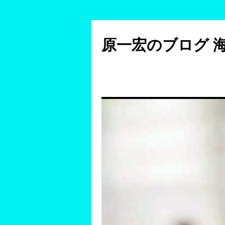
コ
ン
原一宏のブログ 
テ
ン
ツ
へ
ス
キ
ッ
プ