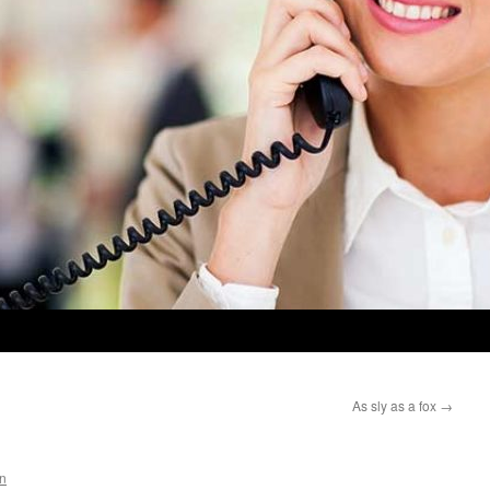
As sly as a fox
→
n