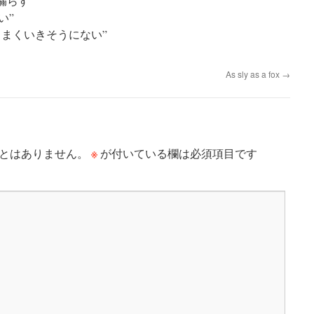
秘密を漏らす”
狭い”
の提案はうまくいきそうにない”
As sly as a fox
→
※
とはありません。
が付いている欄は必須項目です