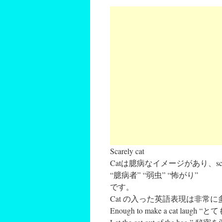
Scarely cat
Catは臆病なイメージがあり、scar
“臆病者” “弱虫” “怖がり”
です。
Cat の入った英語表現は非常
Enough to make a cat lau