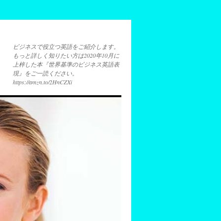
ビジネスで役立つ英語をご紹介します。
もっと詳しく知りたい方は2020年10月に
上梓した本『世界基準のビジネス英語表
現』をご一読ください。
https://amzn.to/2HnCZXi