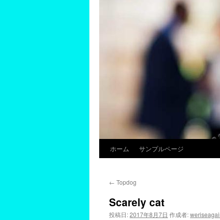
ホーム
サンプルページ
←
Topdog
Scarely cat
投稿日:
2017年8月7日
作成者:
weriseagai