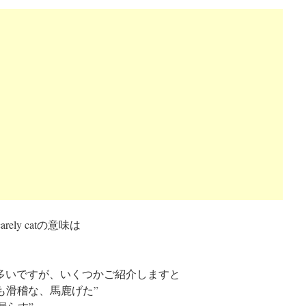
ely catの意味は
に多いですが、いくつかご紹介しますと
gh “とても滑稽な、馬鹿げた”