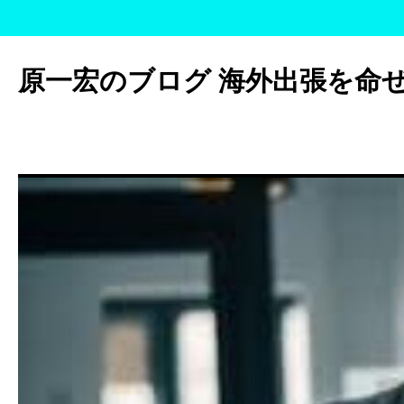
コ
ン
原一宏のブログ 海外出張を命
テ
ン
ツ
へ
ス
キ
ッ
プ