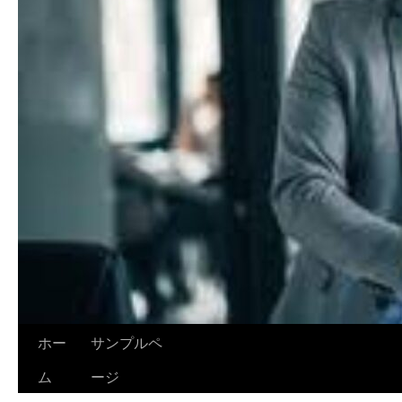
ホー
サンプルペ
ム
ージ