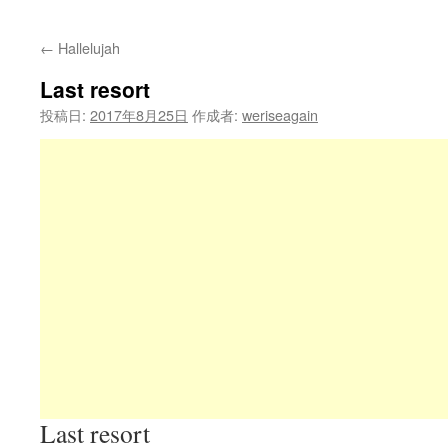
←
Hallelujah
Last resort
投稿日:
2017年8月25日
作成者:
weriseagain
Last resort