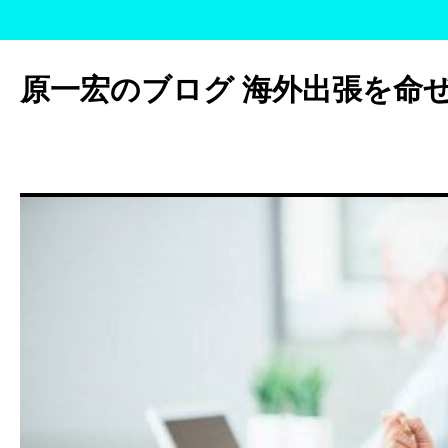
コ
ン
原一宏のブログ 海外出張を命
テ
ン
ツ
へ
ス
キ
ッ
プ