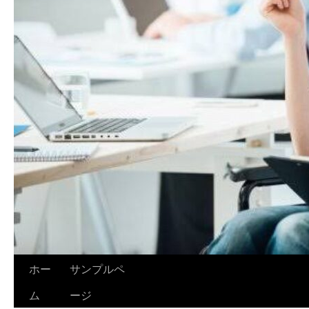
ホー
サンプルペ
ム
ージ