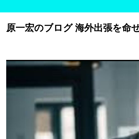
コ
ン
原一宏のブログ 海外出張を命
テ
ン
ツ
へ
ス
キ
ッ
プ