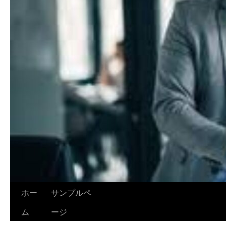
ホー
サンプルペ
ム
ージ