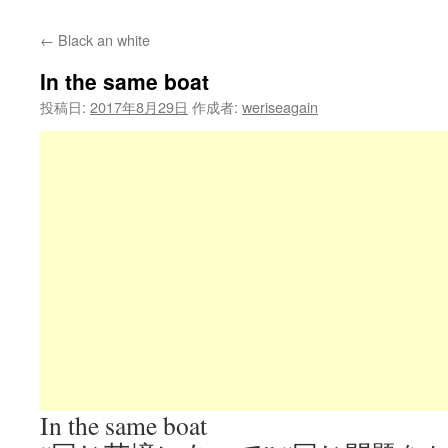
←
Black an white
In the same boat
投稿日:
2017年8月29日
作成者:
weriseagain
In the same boat