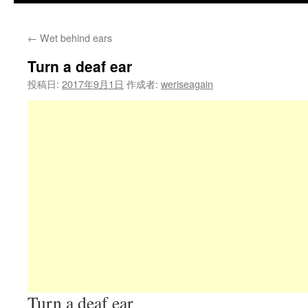
←
Wet behind ears
Turn a deaf ear
投稿日:
2017年9月1日
作成者:
weriseagain
Turn a deaf ear