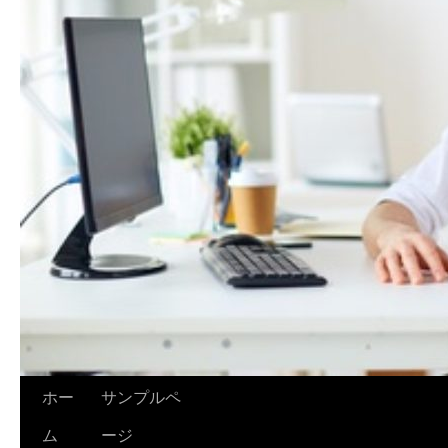
ホー
サンプルペ
ム
ージ