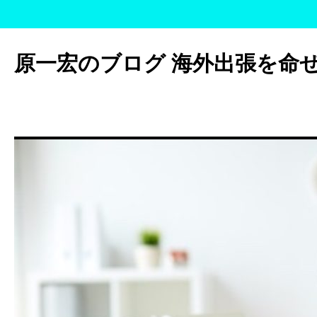
コ
ン
原一宏のブログ 海外出張を命
テ
ン
ツ
へ
ス
キ
ッ
プ