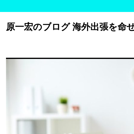
コ
ン
原一宏のブログ 海外出張を命
テ
ン
ツ
へ
ス
キ
ッ
プ