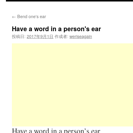
←
Bend one's ear
Have a word in a person's ear
投稿日:
2017年9月1日
作成者:
weriseagain
Have a word in a person’s ear