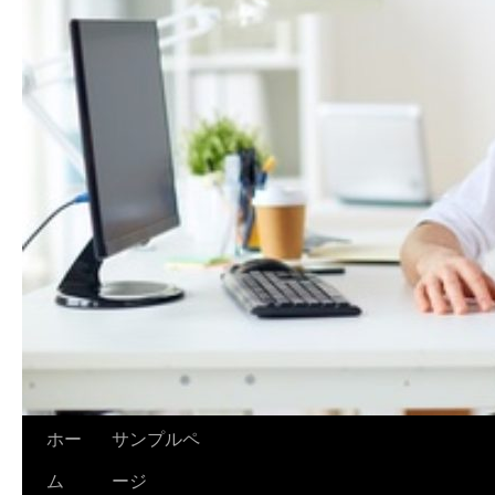
ホー
サンプルペ
ム
ージ