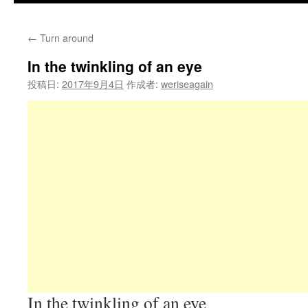
←
Turn around
In the twinkling of an eye
投稿日:
2017年9月4日
作成者:
weriseagain
In the twinkling of an eye