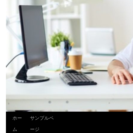
ホー
サンプルペ
ム
ージ