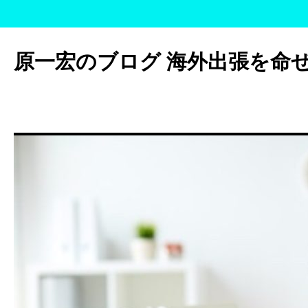
コ
ン
原一宏のブログ 海外出張を命
テ
ン
ツ
へ
ス
キ
ッ
プ