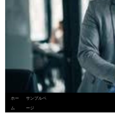
ホー
サンプルペ
ム
ージ