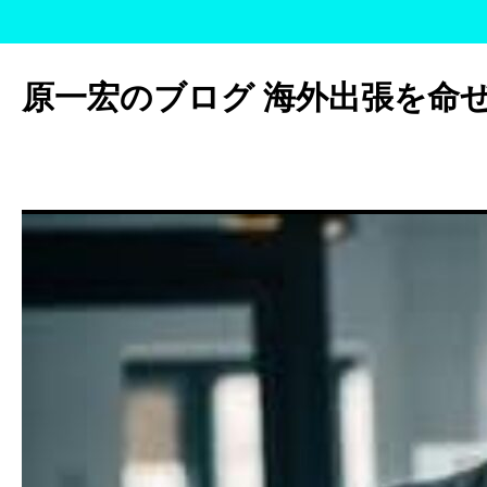
コ
ン
原一宏のブログ 海外出張を命
テ
ン
ツ
へ
ス
キ
ッ
プ