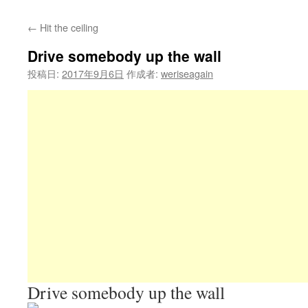
←
Hit the ceiling
Drive somebody up the wall
投稿日:
2017年9月6日
作成者:
weriseagain
Drive somebody up the wall