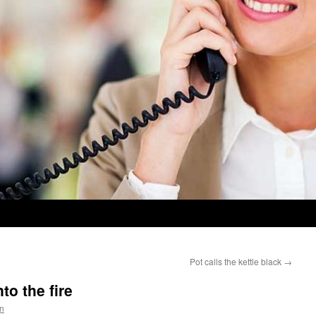
Pot calls the kettle black
→
to the fire
n