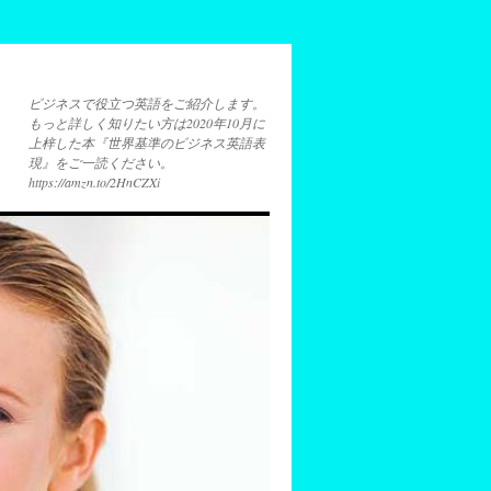
ビジネスで役立つ英語をご紹介します。
もっと詳しく知りたい方は2020年10月に
上梓した本『世界基準のビジネス英語表
現』をご一読ください。
https://amzn.to/2HnCZXi