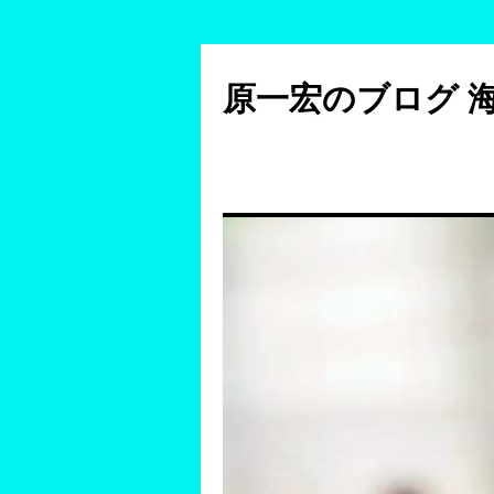
コ
ン
原一宏のブログ 
テ
ン
ツ
へ
ス
キ
ッ
プ