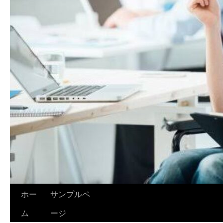
ホー
サンプルペ
ム
ージ