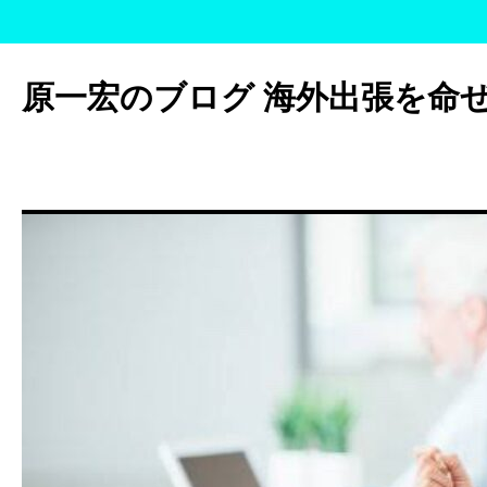
コ
ン
原一宏のブログ 海外出張を命
テ
ン
ツ
へ
ス
キ
ッ
プ