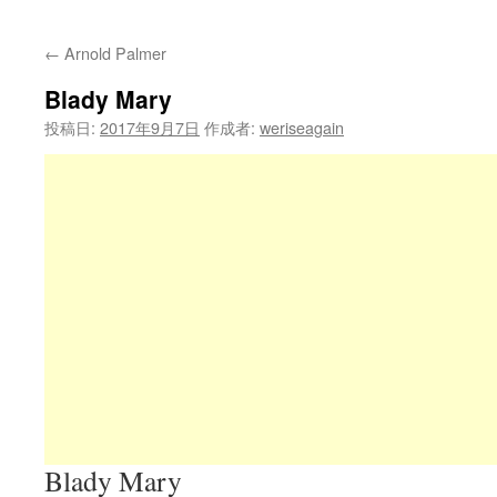
←
Arnold Palmer
Blady Mary
投稿日:
2017年9月7日
作成者:
weriseagain
Blady Mary