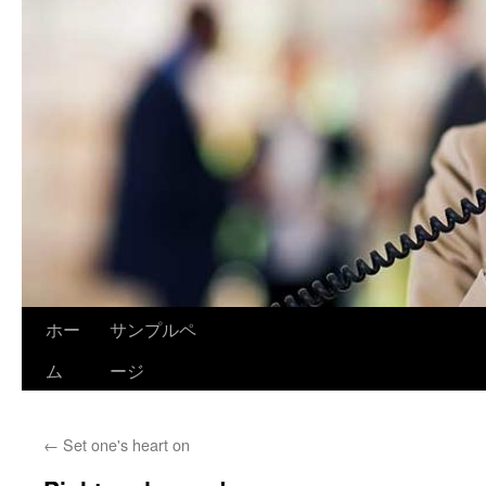
ホー
サンプルペ
ム
ージ
←
Set one's heart on