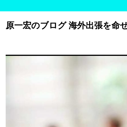
コ
ン
原一宏のブログ 海外出張を命
テ
ン
ツ
へ
ス
キ
ッ
プ