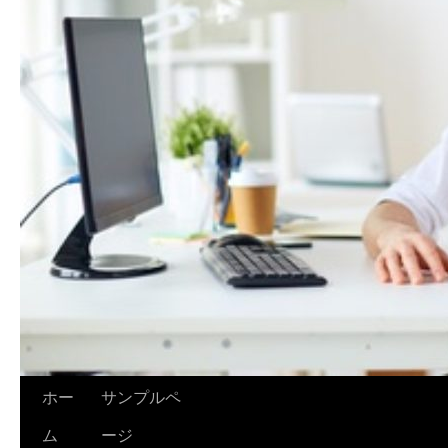
ホー
サンプルペ
ム
ージ