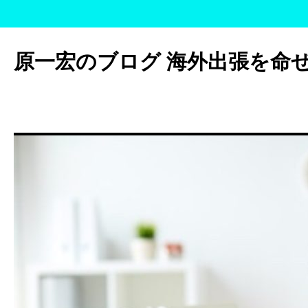
コ
ン
原一宏のブログ 海外出張を命
テ
ン
ツ
へ
ス
キ
ッ
プ