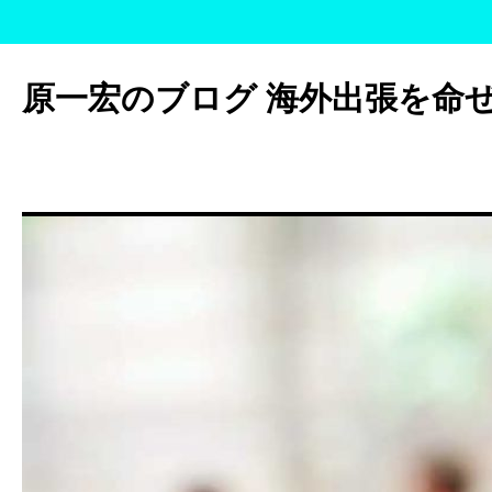
コ
ン
原一宏のブログ 海外出張を命
テ
ン
ツ
へ
ス
キ
ッ
プ