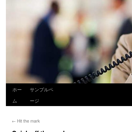
ホー
サンプルペ
ム
ージ
←
Hit the mark