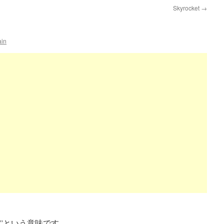
Skyrocket
→
ain
る”という意味です。