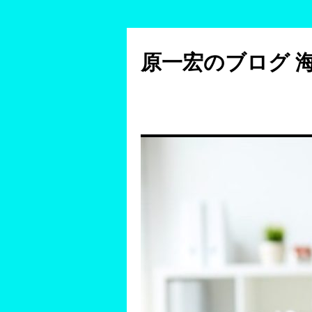
コ
ン
原一宏のブログ 
テ
ン
ツ
へ
ス
キ
ッ
プ