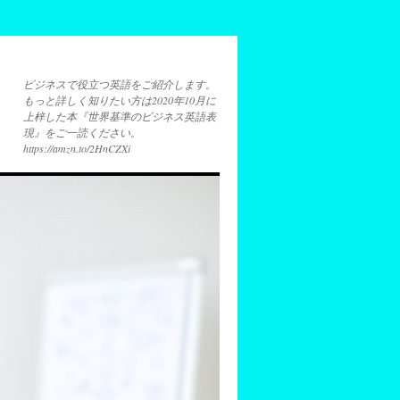
ビジネスで役立つ英語をご紹介します。
もっと詳しく知りたい方は2020年10月に
上梓した本『世界基準のビジネス英語表
現』をご一読ください。
https://amzn.to/2HnCZXi