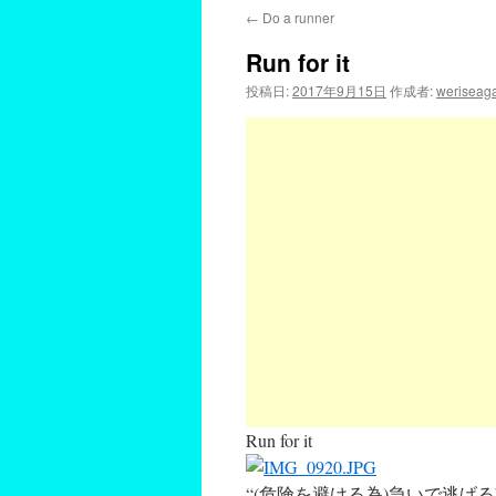
←
Do a runner
Run for it
投稿日:
2017年9月15日
作成者:
weriseag
Run for it
“(危険を避ける為)急いで逃げ