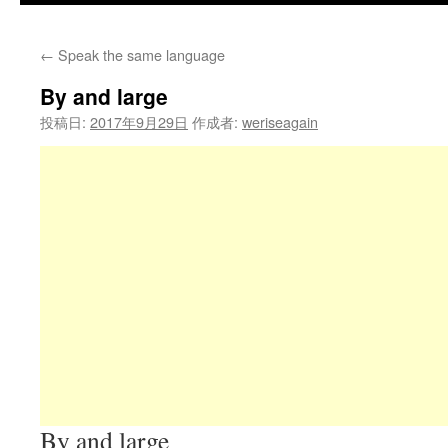
←
Speak the same language
By and large
投稿日:
2017年9月29日
作成者:
weriseagain
By and large