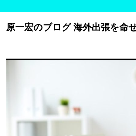
コ
ン
原一宏のブログ 海外出張を命
テ
ン
ツ
へ
ス
キ
ッ
プ