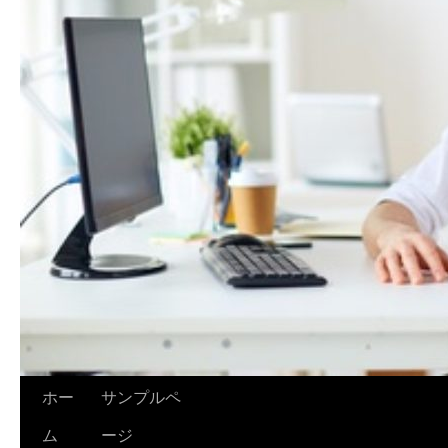
ホー
サンプルペ
ム
ージ