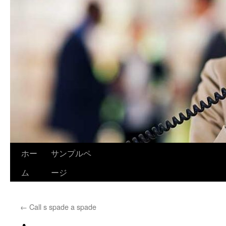
ホー
サンプルペ
ム
ージ
←
Call s spade a spade