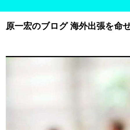
コ
ン
原一宏のブログ 海外出張を命
テ
ン
ツ
へ
ス
キ
ッ
プ