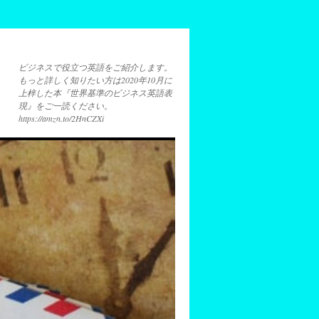
ビジネスで役立つ英語をご紹介します。
もっと詳しく知りたい方は2020年10月に
上梓した本『世界基準のビジネス英語表
現』をご一読ください。
https://amzn.to/2HnCZXi