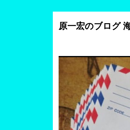
コ
ン
原一宏のブログ 
テ
ン
ツ
へ
ス
キ
ッ
プ