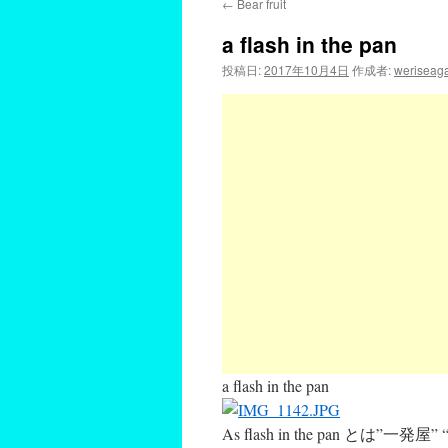
←
Bear fruit
a flash in the pan
投稿日:
2017年10月4日
作成者:
weriseag
a flash in the pan
As flash in the pan 