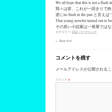
We all hope that this is not a flash i
我々は皆、これが一回きりで終
逆に
no flash in the pa
That young novelist turned out to be
その若い小説家は一発屋ではな
カテゴリー:
日記
パーマリンク
←
Bear fruit
コメントを残す
メールアドレスが公開されるこ
コメント
※