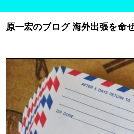
コ
ン
原一宏のブログ 海外出張を命
テ
ン
ツ
へ
ス
キ
ッ
プ