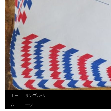
ホー
サンプルペ
ム
ージ