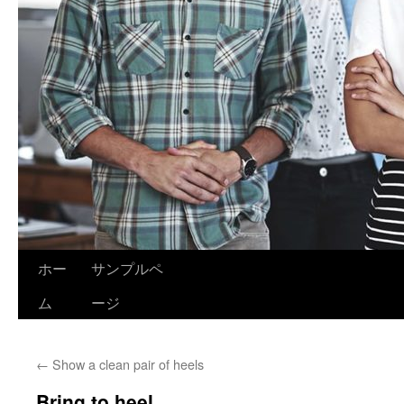
ホー
サンプルペ
ム
ージ
←
Show a clean pair of heels
Bring to heel