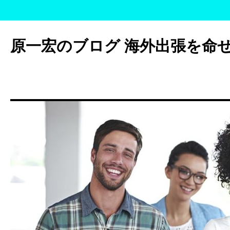
コ
ン
原一宏のブログ 海外出張を命
テ
ン
ツ
へ
ス
キ
ッ
プ