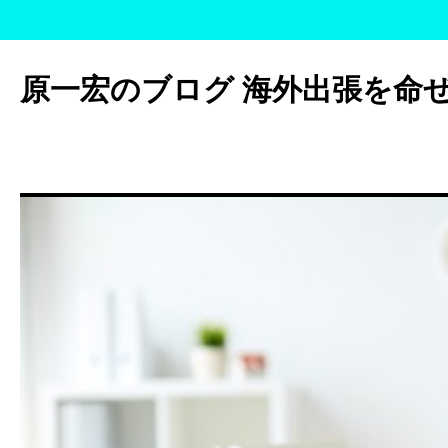
コ
ン
原一宏のブログ 海外出張を命
テ
ン
ツ
へ
ス
キ
ッ
プ