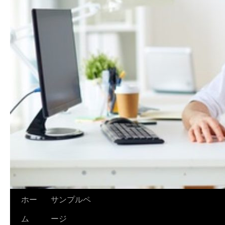
ホー
サンプルペ
ム
ージ