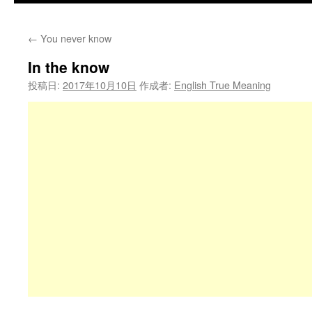
←
You never know
In the know
投稿日:
2017年10月10日
作成者:
English True Meaning