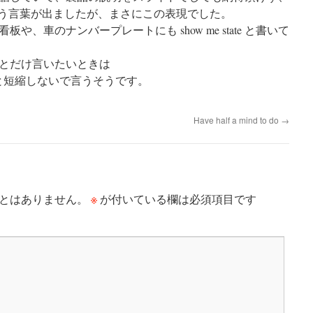
ssouri. という言葉が出ましたが、まさにこの表現でした。
、車のナンバープレートにも show me state と書いて
とだけ言いたいときは
am をI’m と短縮しないで言うそうです。
Have half a mind to do
→
※
とはありません。
が付いている欄は必須項目です