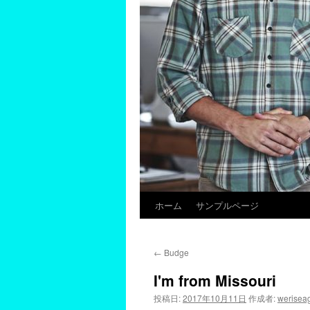
ホーム
サンプルページ
←
Budge
I'm from Missouri
投稿日:
2017年10月11日
作成者:
werisea