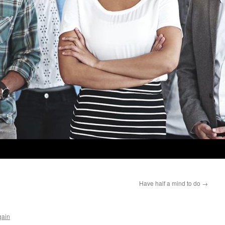
Have half a mind to do
→
gain