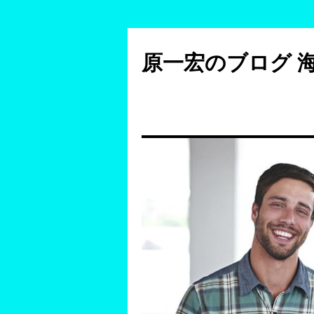
コ
ン
原一宏のブログ 
テ
ン
ツ
へ
ス
キ
ッ
プ