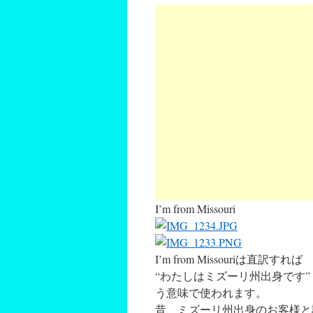
I’m from Missouri
I’m from Missouriは直訳すれば
“わたしはミズーリ州出身です”
う意味で使われます。
昔、ミズーリ州出身のお客様と