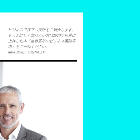
ビジネスで役立つ英語をご紹介します。
もっと詳しく知りたい方は2020年10月に
上梓した本『世界基準のビジネス英語表
現』をご一読ください。
https://amzn.to/2HnCZXi