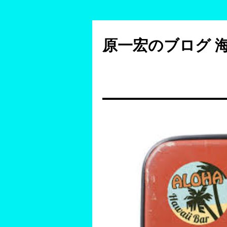
コ
ン
原一宏のブログ 
テ
ン
ツ
へ
ス
キ
ッ
プ