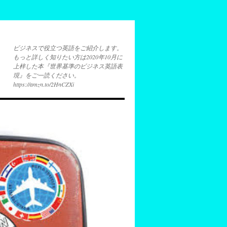
ビジネスで役立つ英語をご紹介します。
もっと詳しく知りたい方は2020年10月に
上梓した本『世界基準のビジネス英語表
現』をご一読ください。
https://amzn.to/2HnCZXi