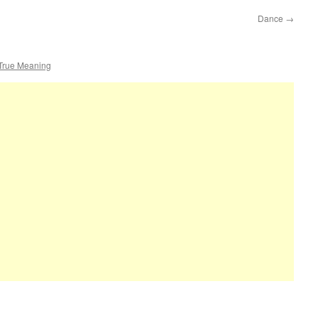
Dance
→
 True Meaning