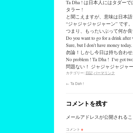
Ta Dha ! は日本人にはタダー
タラー !
と聞こえますが、意味は日本語
“ジャジャジャジャーン” です。
つまり、もったいぶって何か良
Do you want to go for a drink afte
Sure, but I don’t have money today.
勿論！しかし今日は持ち合わせ
No problem ! Ta Dha ! I’ve got two t
問題ない！ ジャジャジャジャ
カテゴリー:
日記
パーマリンク
←
Ta Dah !
コメントを残す
メールアドレスが公開されるこ
コメント
※